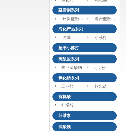
融雪剂系列
环保型融雪剂
混合型融雪剂
海化产品系列
纯碱
小苏打
超细小苏打
硫酸盐系列
焦亚硫酸钠
元明粉
氯化钠系列
工业盐
软水盐
有机酸
柠檬酸
纤维素
硫酸镁