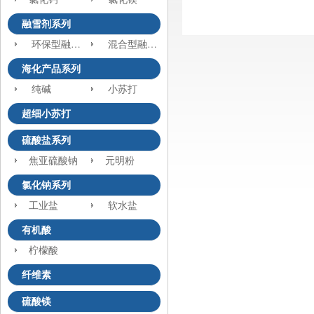
融雪剂系列
环保型融雪剂
混合型融雪剂
海化产品系列
纯碱
小苏打
超细小苏打
硫酸盐系列
焦亚硫酸钠
元明粉
氯化钠系列
工业盐
软水盐
有机酸
柠檬酸
纤维素
硫酸镁