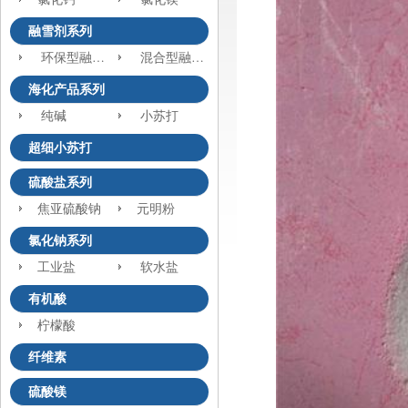
融雪剂系列
环保型融雪剂
混合型融雪剂
海化产品系列
纯碱
小苏打
超细小苏打
硫酸盐系列
焦亚硫酸钠
元明粉
氯化钠系列
工业盐
软水盐
有机酸
柠檬酸
纤维素
硫酸镁