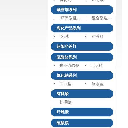
融雪剂系列
环保型融雪剂
混合型融雪剂
海化产品系列
纯碱
小苏打
超细小苏打
硫酸盐系列
焦亚硫酸钠
元明粉
氯化钠系列
工业盐
软水盐
有机酸
柠檬酸
纤维素
硫酸镁