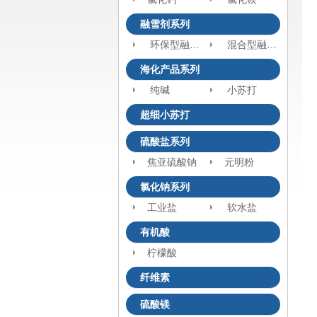
融雪剂系列
环保型融雪剂
混合型融雪剂
海化产品系列
纯碱
小苏打
超细小苏打
硫酸盐系列
焦亚硫酸钠
元明粉
氯化钠系列
工业盐
软水盐
有机酸
柠檬酸
纤维素
硫酸镁